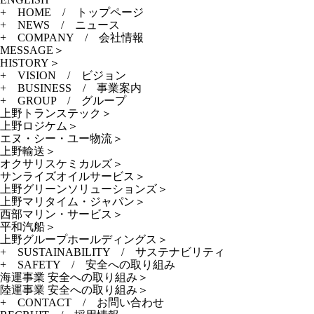
+ HOME
/ トップページ
+ NEWS
/ ニュース
+ COMPANY
/ 会社情報
MESSAGE
＞
HISTORY
＞
+ VISION
/ ビジョン
+ BUSINESS
/ 事業案内
+ GROUP
/ グループ
上野トランステック
＞
上野ロジケム
＞
エヌ・シー・ユー物流
＞
上野輸送
＞
オクサリスケミカルズ
＞
サンライズオイルサービス
＞
上野グリーンソリューションズ
＞
上野マリタイム・ジャパン
＞
西部マリン・サービス
＞
平和汽船
＞
上野グループホールディングス
＞
+ SUSTAINABILITY
/ サステナビリティ
+ SAFETY
/ 安全への取り組み
海運事業 安全への取り組み
＞
陸運事業 安全への取り組み
＞
+ CONTACT
/ お問い合わせ