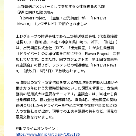
上野輸送がメンバーとして参加する女性乗務員の活躍
促進に向けた取り組み
「Flower Project」（主催：出光興産）が、「FNN Live
News α」（フジテレビ）で紹介されました
上野グループの陸運会社である上野輸送株式会社（代表取締役
社長 CEO：栁川 岳、本社：神奈川県川崎市、以下、「当社」）
は、出光興産株式会社（以下、「出光興産」）が女性乗務員
（ドライバー）の活躍促進を目的に行う「Flower Project」に参
加しています。このたび、同プロジェクトの「第１回女性乗務
員座談会」の様子が、フジテレビの報道番組「FNN Live News
α」（放映日：6月5日）で放映されました。
石油製品の安全・安定供給を支える物流現場の労働人口減少や
働き方改革に伴う労働時間制約といった課題を背景に、女性乗
務員の起用拡大は重要なテーマです。座談会には、当社から自
社乗務員7名、協力会社乗務員2名、職員4名、出光興産の契約
運送会社6社からドライバーを中心に営業や採用担当者など30
人の女性社員が出席、現場での工夫や課題の共有など、活発な
意見交換を行いました。
FNNプライムオンライン：
https://www.fnn.jp/articles/-/1056186