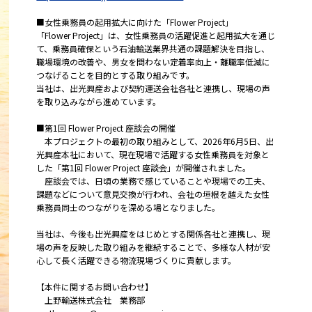
■女性乗務員の起用拡大に向けた「Flower Project」
「Flower Project」は、女性乗務員の活躍促進と起用拡大を通じ
て、乗務員確保という石油輸送業界共通の課題解決を目指し、
職場環境の改善や、男女を問わない定着率向上・離職率低減に
つなげることを目的とする取り組みです。
当社は、出光興産および契約運送会社各社と連携し、現場の声
を取り込みながら進めています。
■第1回 Flower Project 座談会の開催
本プロジェクトの最初の取り組みとして、2026年6月5日、出
光興産本社において、現在現場で活躍する女性乗務員を対象と
した「第1回 Flower Project 座談会」が開催されました。
座談会では、日頃の業務で感じていることや現場での工夫、
課題などについて意見交換が行われ、会社の垣根を越えた女性
乗務員同士のつながりを深める場となりました。
当社は、今後も出光興産をはじめとする関係各社と連携し、現
場の声を反映した取り組みを継続することで、多様な人材が安
心して長く活躍できる物流現場づくりに貢献します。
【本件に関するお問い合わせ】
上野輸送株式会社 業務部